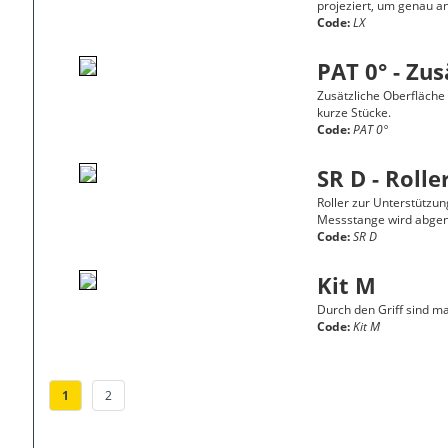
projeziert, um genau a
Code:
LX
PAT 0° - Zu
Zusätzliche Oberfläche 
kurze Stücke.
Code:
PAT 0°
SR D - Rolle
Roller zur Unterstützun
Messstange wird abg
Code:
SR D
Kit M
Durch den Griff sind ma
Code:
Kit M
1
2