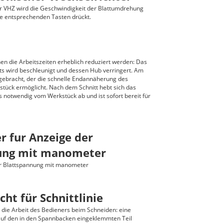
 VHZ wird die Geschwindigkeit der Blattumdrehung
e entsprechenden Tasten drückt.
en die Arbeitszeiten erheblich reduziert werden: Das
s wird beschleunigt und dessen Hub verringert. Am
ngebracht, der die schnelle Endannäherung des
stück ermöglicht. Nach dem Schnitt hebt sich das
s notwendig vom Werkstück ab und ist sofort bereit für
er fur Anzeige der
ung mit manometer
er Blattspannung mit manometer
icht für Schnittlinie
t die Arbeit des Bedieners beim Schneiden: eine
 auf den in den Spannbacken eingeklemmten Teil