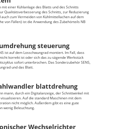
tem
mit einer Kühlanlage des Blatts und des Schnitts
Zur Qualitätsverbesserung des Schnitts, zur Reduzierung
 auch zum Vermeiden von Kühlmittellachen auf dem
e von Fällen) ist die Anwendung des Zubehörteils NB
ttumdrehung steuerung
 ist auf dem Losschwungrad montiert. Im Fall, dass
s nicht korrekt ist oder sich das zu sägende Werkstück
beitszyklus sofort unterbrochen. Das Sonderzubehör SENS,
ngrad und das Blatt.
ahlwandler blattdrehung
n mann, durch ein Digitalanzeige, der Schnittwinkel mit
 visualisieren. Auf die standard Maschinen mit dem
eration nicht möglich. Außerdem gibt es eine gute
von wenig Beleuchtung.
ronischer Wechselrichter