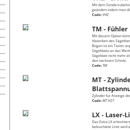
Mit dem Sonderzubehör
geändert indem man di
Code:
VHZ
TM - Fühler
Mit diesem Option könn
Absenken des Sägeblatt
Bogen ist ein Taster a
Sägeblatts an das Werk
Sägeblatt nicht mehr al
den nächsten Schnitt.
Code:
TM
MT - Zylind
Blattspann
Zylinder fur Anzeige d
Code:
MT H27
LX - Laser-L
Das Extra LX erleichter
beleuchtete Linie wird