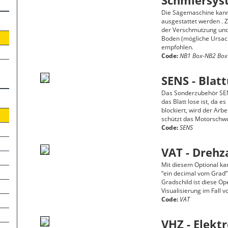
Schmiersys
Die Sägemaschine kann 
ausgestattet werden . 
der Verschmutzung und
Boden (mögliche Ursach
empfohlen.
Code:
NB1 Box-NB2 Box
SENS - Bla
Das Sonderzubehör SENS
das Blatt lose ist, da e
blockiert, wird der Ar
schützt das Motorschwu
Code:
SENS
VAT - Drehz
Mit diesem Optional kan
“ein decimal vom Grad”
Gradschild ist diese Op
Visualisierung im Fall 
Code:
VAT
VHZ - Elekt