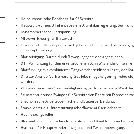
Halbautomatische Bandsäge für 0° Schnitte.
Hauptstruktur aus 3 Teilen: spezielle Aluminiumlegierung, Stahl und
Dynamometrische Blattspannung.
Mikrovorrichtung für Blattbruch.
Einziehendes Hauptsystem mit Hydrozylinder und vorderem ausgegl
Schnittoptimierung.
Blattreinigung-Bürste durch Bewegungsgetriebe angetrieben.
DTI "Vorrichtung fur den unterbrochenen Schnitt" standard installier
Blattführung mit kombinierter Tätigkeit der seitlichen Lager, der Ka
Direkter Antrieb: Verkleinerung Getriebe mit geneigtem grinded die 
wurden.
VHZ elektronischen Geschwindigkeitsregler für eine breite Wahl der
Selbstzentrierende Zwingen für Schnitte von Röhre mit Diameter vo
Ergonomische Arbeitsoberfläche und Steuerverkleidung.
Starke Materials-Unterstützungsoberfläche auf ser ladeseite.
Hochleistungskeller.
Blechaufbau in unterschiedlichen Stärke und Rand für Spänehaltung
Hydraulik für Hauptzylinderbewegung, und Zwingenbewegung.