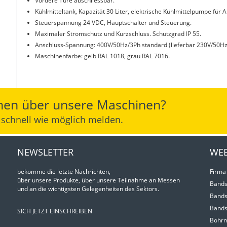
Vordere Türe abschliessbar.
Kühlmitteltank, Kapazität 30 Liter, elektrische Kühlmittelpumpe für 
Steuerspannung 24 VDC, Hauptschalter und Steuerung.
Maximaler Stromschutz und Kurzschluss. Schutzgrad IP 55.
Anschluss-Spannung: 400V/50Hz/3Ph standard (lieferbar 230V/50
Maschinenfarbe: gelb RAL 1018, grau RAL 7016.
nen über unsere Maschinen?
o schnell wie möglich melden.
NEWSLETTER
WEB
bekomme die letzte Nachrichten,
Firma
über unsere Produkte, über unsere Teilnahme an Messen
Bands
und an die wichtigsten Gelegenheiten des Sektors.
Bands
Bands
SICH JETZT EINSCHREIBEN
Bohrm