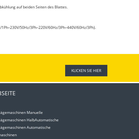
Abkühlung auf beiden Seiten des Blattes.
Hz/1Ph–230V/50Hz/3Ph–220V/60Hz/3Ph–440V/60Hz/3Ph).
KLICKEN SIE HIER
SEITE
ägemaschinen Manuelle
ägemaschinen HalbAutomatische
ägemaschinen Automatische
aschinen