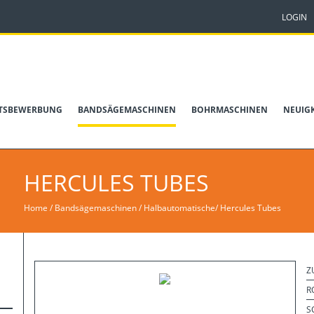
LOGIN
ITSBEWERBUNG
BANDSÄGEMASCHINEN
BOHRMASCHINEN
NEUIG
HERCULES TUBES
Home
/
Bandsägemaschinen / Halbautomatische
/
Hercules Tubes
Z
R
S