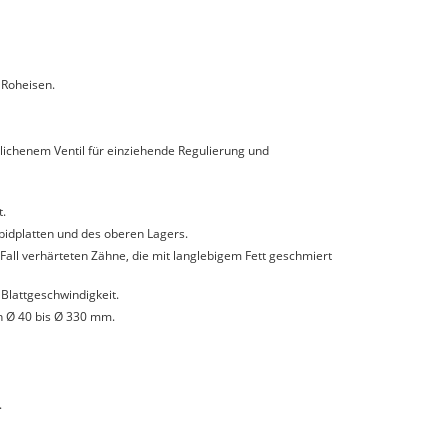
 Roheisen.
ichenem Ventil für einziehende Regulierung und
t.
rbidplatten und des oberen Lagers.
Fall verhärteten Zähne, die mit langlebigem Fett geschmiert
 Blattgeschwindigkeit.
n Ø 40 bis Ø 330 mm.
.