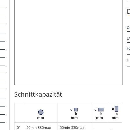
D
L
F
H
Schnittkapazität
mm
mm
mm
mm
0°
50min-330max
50min-330max
-
-