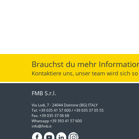
Brauchst du mehr Informatio
Kontaktiere uns, unser team wird sich s
FMB S.r.l.
Via Lodi, 7 - 24044 Dalmine (BG) ITALY
Tel. +39 035 41 57 600 / +39 035 37 05 55
Fax. +39 035 37 06 68
Whatsapp +39 393 41 57 600
info@fmb.it