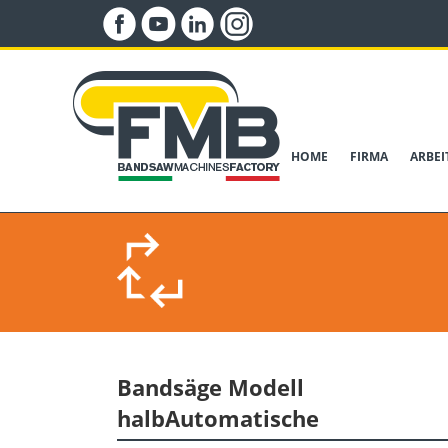
HOME
FIRMA
ARBE
Bandsӓge Modell
halbAutomatische