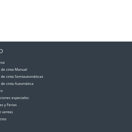
IO
esa
a de cinta Manual
a de cinta Semiautomáticas
a de cinta Automática
ro
aciones especiales
as y Ferias
e ventas
ctos