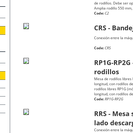
de rodillos. Debe ser o
Amplia rodillo 550 mm,
Code:
C2
CRS - Bande
Conexión entre la máqui
Code:
CRS
RP1G-RP2G 
rodillos
Mesa de rodillos libres
longitud, con rodillos
rodillos libres RP1G (m
longitud, con rodillos
Code:
RP1G-RP2G
RRS - Mesa 
lado descar
Conexión entre la máqui