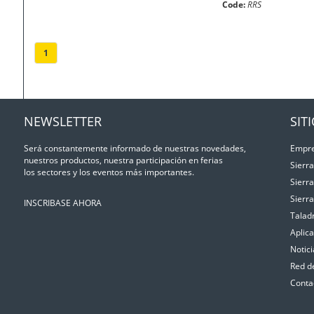
Code:
RRS
1
NEWSLETTER
SIT
Será constantemente informado de nuestras novedades,
Empr
nuestros productos, nuestra participación en ferias
Sierr
los sectores y los eventos más importantes.
Sierr
Sierr
INSCRIBASE AHORA
Talad
Aplic
Notici
Red d
Conta