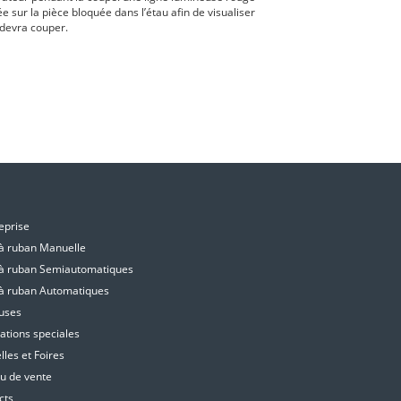
ée sur la pièce bloquée dans l’étau afin de visualiser
devra couper.
E
eprise
 à ruban Manuelle
 à ruban Semiautomatiques
 à ruban Automatiques
uses
ations speciales
les et Foires
u de vente
cts