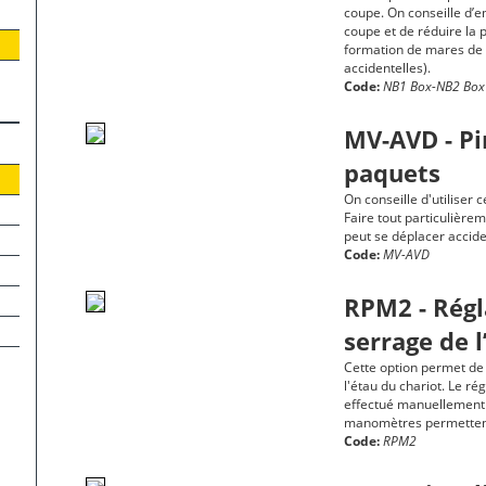
coupe. On conseille d’em
coupe et de réduire la p
formation de mares de r
accidentelles).
Code:
NB1 Box-NB2 Box
MV-AVD - Pi
paquets
On conseille d'utiliser 
Faire tout particulière
peut se déplacer accide
Code:
MV-AVD
RPM2 - Régl
serrage de l
Cette option permet de 
l'étau du chariot. Le r
effectué manuellement e
manomètres permettent d
Code:
RPM2