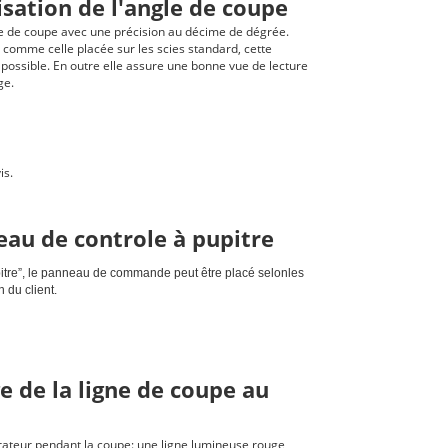
isation de l'angle de coupe
le de coupe avec une précision au décime de dégrée.
comme celle placée sur les scies standard, cette
 possible. En outre elle assure une bonne vue de lecture
ge.
is.
au de controle à pupitre
pitre”, le panneau de commande peut être placé selonles
 du client.
ge de la ligne de coupe au
opérateur pendant la coupe: une ligne lumineuse rouge