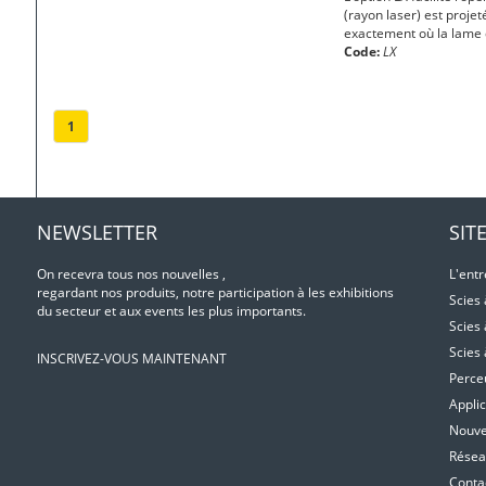
(rayon laser) est projet
exactement où la lame 
Code:
LX
1
NEWSLETTER
SIT
On recevra tous nos nouvelles ,
L'entr
regardant nos produits, notre participation à les exhibitions
Scies
du secteur et aux events les plus importants.
Scies
Scies
INSCRIVEZ-VOUS MAINTENANT
Perce
Applic
Nouvel
Résea
Conta