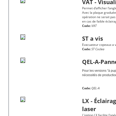
VAT - Visual
Permet d’afficher l’ang
Avec la plaque graduée 
opération ne serait pas
en cas de faible éclaira
Code:
VAT
ST a vis
Evacuateur copeaux a v
Code:
ST Coclea
QEL-A-Panne
Pour les versions “à pu
nécessités de production
Code:
QEL-A
LX - Éclaira
laser
L’option LX facilite l’