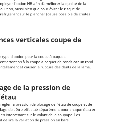
ployer l’option NB afin d’améliorer la qualité de la
ollution, aussi bien que pour éviter le risque de
éfrigérant sur le plancher (cause possible de chutes
nces verticales coupe de
ce type d'option pour la coupe à paquet.
ment attention à la coupe à paquet de ronds car un rond
ntellement et causer la rupture des dents de la lame.
age de la pression de
’étau
régler la pression de blocage de l'étau de coupe et de
églage doit être effectué séparément pour chaque étau et
n intervenant sur le volant de la soupape. Les
e lire la variation de pression en bars.