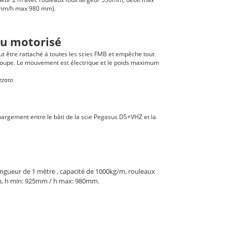
 mm/h max 980 mm).
au motorisé
t être rattaché à toutes les scies FMB et empêche tout
oupe. Le mouvement est électrique et le poids maximum
zzato
argement entre le bâti de la scie Pegasus DS+VHZ et la
ongueur de 1 mètre , capacité de 1000kg/m, rouleaux
m, h min: 925mm / h max: 980mm.