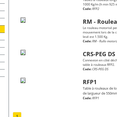
1000 Kg/m (h min 925
Code:
RFP2
RM - Roule
Le rouleau motorisé peu
mouvement lors de la c
levé est 1.500 Kg.
Code:
RM - Rullo motori
CRS-PEG DS
Connexion en côté déch
table à rouleaux RFP2.
Code:
CRS-PEG DS
RFP1
Table à rouleaux de l
de largueur de 550m
Code:
RFP1
1