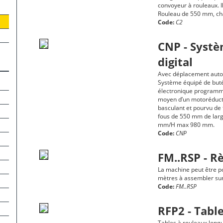
convoyeur à rouleaux. I
Rouleau de 550 mm, ch
Code:
C2
CNP - Systè
digital
Avec déplacement auto
Système équipé de but
électronique programma
moyen d’un motoréduc
basculant et pourvu de 
fous de 550 mm de larg
mm/H max 980 mm.
Code:
CNP
FM..RSP - R
La machine peut être p
mètres à assembler sur 
Code:
FM..RSP
RFP2 - Tabl
Tables à rouleaux long