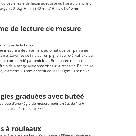
l doit être lesté de façon adéquate ou fixé au plancher.
arge 750 kKg, H min 840 mm / H max 1.015 mm.
me de lecture de mesure
matique de la butée.
ée mesure à déplacement automatique par panneau
ble. L’avance se fait par un pignon sur crémaillère au
teur commandé par onduleur. Bras butée mesure
frein de blocage avec amortisseur à ressorts. Rouleaux
e, diamètre 70 mm et débit de 1000 Kg/m. H min 925
ègles graduées avec butéè
ourvue d’une règle de mesure pour arrêts de 1 à 6
les tables à rouleaux RFP.
es à rouleaux
ueur 2 m avec rouleaux foux largeur 550mm, débit max