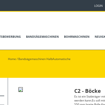
LOGIN
ITSBEWERBUNG
BANDSÄGEMASCHINEN
BOHRMASCHINEN
NEUIG
Home
/
Bandsägemaschinen HalbAutomatische
C2 - Böcke
Es ist ein Stabträger m
werden kann.Es soll mi
550
mm breite
Rolle
Ka