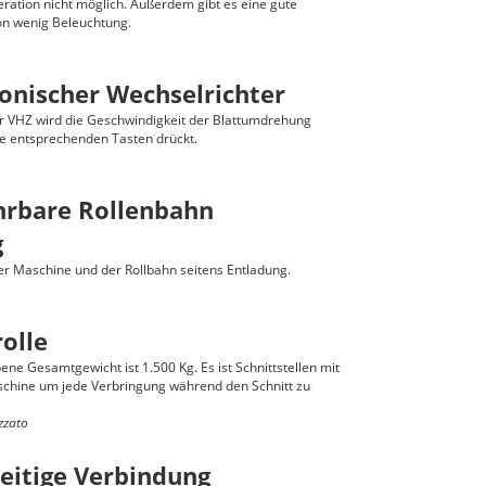
eration nicht möglich. Außerdem gibt es eine gute
von wenig Beleuchtung.
ronischer Wechselrichter
 VHZ wird die Geschwindigkeit der Blattumdrehung
e entsprechenden Tasten drückt.
hrbare Rollenbahn
g
r Maschine und der Rollbahn seitens Entladung.
olle
e Gesamtgewicht ist 1.500 Kg. Es ist Schnittstellen mit
hine um jede Verbringung während den Schnitt zu
zzato
seitige Verbindung