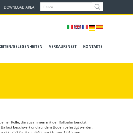
DOWNLOAD AREA
KEITEN/GELEGENHEITEN
VERKAUFSNEST
KONTAKTE
it einer Rolle, die zusammen mit der Rollbahn benutzt
t Ballast beschwert und auf dem Boden befestigt werden.
pazität
750 Kg, H min 840 mm / H max 1.015 mm.