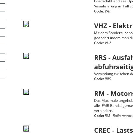
Gradschild ist diese Op
Visualisierung im Fall 
Code:
VAT
VHZ - Elekt
Mit dem Sonderzubehör
geändert indem man di
Code:
VHZ
RRS - Ausfa
abfuhrseiti
Verbindung zwischen de
Code:
RRS
RM - Motorr
Das Maximale angehoben
alle FMB Bandsägemasc
verhindern.
Code:
RM - Rullo motori
CREC - Last