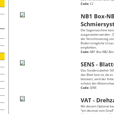
Code:
C2
NB1 Box-NB
Schmiersys
Die Sägemaschine kann 
ausgestattet werden . 
der Verschmutzung und
Boden (mögliche Ursach
empfohlen.
Code:
NB1 Box-NB2 Box
SENS - Bla
Das Sonderzubehör SENS
das Blatt lose ist, da e
blockiert, wird der Ar
schützt das Motorschwu
Code:
SENS
VAT - Drehz
Mit diesem Optional kan
“ein decimal vom Grad”