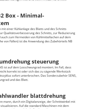
2 Box - Minimal-
tem
mit einer Kühlanlage des Blatts und des Schnitts
Zur Qualitätsverbesserung des Schnitts, zur Reduzierung
 auch zum Vermeiden von Kühlmittellachen auf dem
e von Fällen) ist die Anwendung des Zubehörteils NB
ttumdrehung steuerung
 ist auf dem Losschwungrad montiert. Im Fall, dass
s nicht korrekt ist oder sich das zu sägende Werkstück
beitszyklus sofort unterbrochen. Das Sonderzubehör SENS,
ngrad und das Blatt.
ahlwandler blattdrehung
n mann, durch ein Digitalanzeige, der Schnittwinkel mit
 visualisieren. Auf die standard Maschinen mit dem