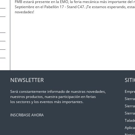
FMB estará presente en la EMO, la feria mecánica más importante del 
Septiembre en el Pabellón 17 - Stand C47. ¡Te estamos esperando, esta
novedades!
NEWSLETTER
SIT
Será constantemente informado de nuestras novedades,
Empr
nuestros productos, nuestra participación en ferias
Sierr
los sectores y los eventos más importantes.
Sierr
Sierr
INSCRIBASE AHORA
Talad
Aplic
Notici