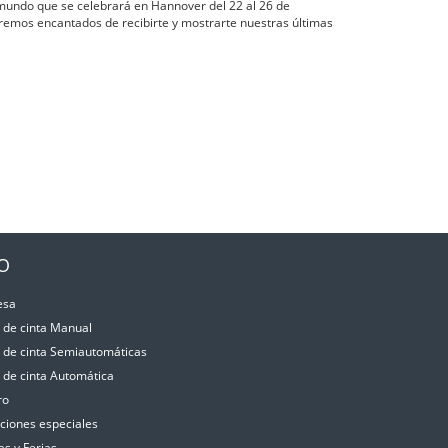
mundo que se celebrará en Hannover del 22 al 26 de
remos encantados de recibirte y mostrarte nuestras últimas
IO
esa
a de cinta Manual
a de cinta Semiautomáticas
a de cinta Automática
ro
aciones especiales
as y Ferias