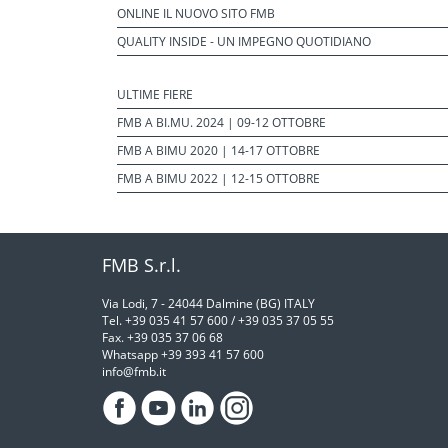
ONLINE IL NUOVO SITO FMB
QUALITY INSIDE - UN IMPEGNO QUOTIDIANO
ULTIME FIERE
FMB A BI.MU. 2024 | 09-12 OTTOBRE
FMB A BIMU 2020 | 14-17 OTTOBRE
FMB A BIMU 2022 | 12-15 OTTOBRE
FMB S.r.l.
Via Lodi, 7 - 24044 Dalmine (BG) ITALY
Tel. +39 035 41 57 600 / +39 035 37 05 55
Fax. +39 035 37 06 68
Whatsapp +39 393 41 57 600
info@fmb.it