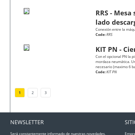
RRS - Mesa 
lado descar
Conexión entre la máqui
Code:
RRS
KIT PN - Ci
Con el opcional PN la 
mordaza neumática. Un 
necesario (maximo 6 ba
Code:
KIT PN
1
2
3
NEWSLETTER
SIT
Será constantemente informado de nuestras novedades,
Empr