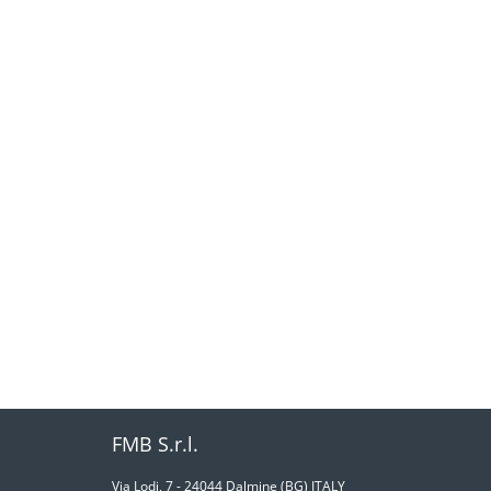
FMB S.r.l.
Via Lodi, 7 - 24044 Dalmine (BG) ITALY