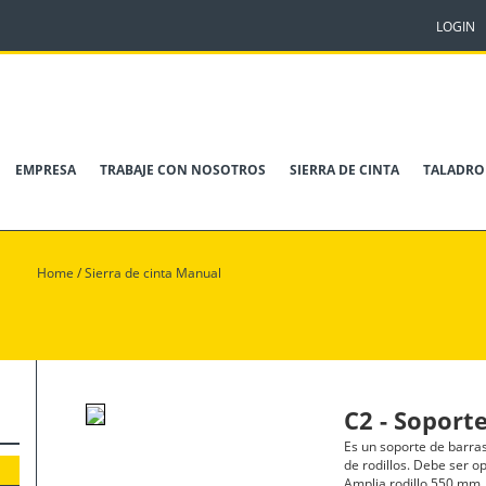
LOGIN
EMPRESA
TRABAJE CON NOSOTROS
SIERRA DE CINTA
TALADRO
Home
/
Sierra de cinta Manual
C2 - Soport
Es un soporte de barras
de rodillos. Debe ser o
Amplia rodillo 550 mm,