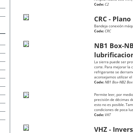
Code:
C2
CRC - Plano
Bandeja conexión máqui
Code:
CRC
NB1 Box-NB2
lubrificacio
La sierra puede ser prov
corte. Para mejorar la c
refrigerante se derrame
aconsejamos utilizar el
Code:
NB1 Box-NB2 Box
Permite leer, por medio
precisión de décimas d
esto no es posible. Tam
condiciones de poca luz
Code:
VAT
VHZ - Inver