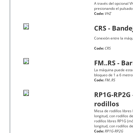
A través del opcional V
presionando el pulsado
Code:
VHZ
CRS - Bande
Conexión entre la máqui
Code:
CRS
FM..RS - Ba
La máquina puede estar
bloqueo de 1 a 6 metro
Code:
FM..RS
RP1G-RP2G 
rodillos
Mesa de rodillos libres
longitud, con rodillos
rodillos libres RP1G (m
longitud, con rodillos
Code:
RP1G-RP2G