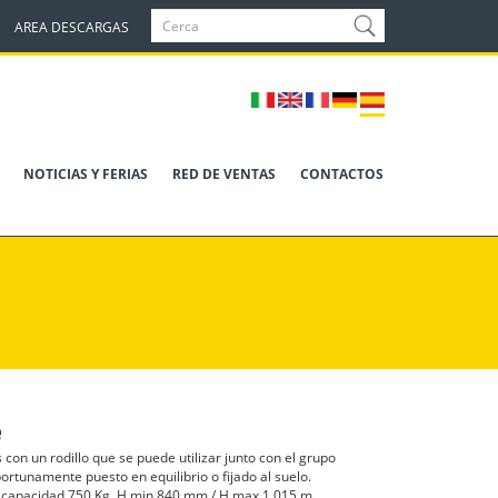
AREA DESCARGAS
NOTICIAS Y FERIAS
RED DE VENTAS
CONTACTOS
e
 con un rodillo que se puede utilizar junto con el grupo
portunamente puesto en equilibrio o fijado al suelo.
 capacidad 750 Kg, H min 840 mm / H max 1.015 m.