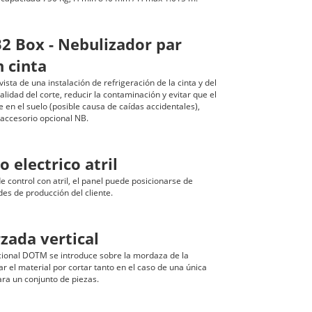
 Box - Nebulizador par
n cinta
ista de una instalación de refrigeración de la cinta y del
alidad del corte, reducir la contaminación y evitar que el
 en el suelo (posible causa de caídas accidentales),
 accesorio opcional NB.
o electrico atril
e control con atril, el panel puede posicionarse de
es de producción del cliente.
ada vertical
cional DOTM se introduce sobre la mordaza de la
r el material por cortar tanto en el caso de una única
ara un conjunto de piezas.