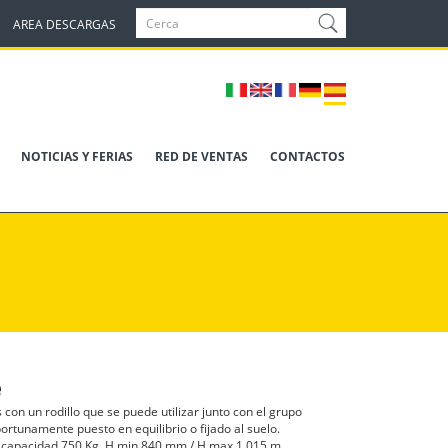
AREA DESCARGAS
NOTICIAS Y FERIAS
RED DE VENTAS
CONTACTOS
e
 con un rodillo que se puede utilizar junto con el grupo
portunamente puesto en equilibrio o fijado al suelo.
 capacidad 750 Kg, H min 840 mm / H max 1.015 m.