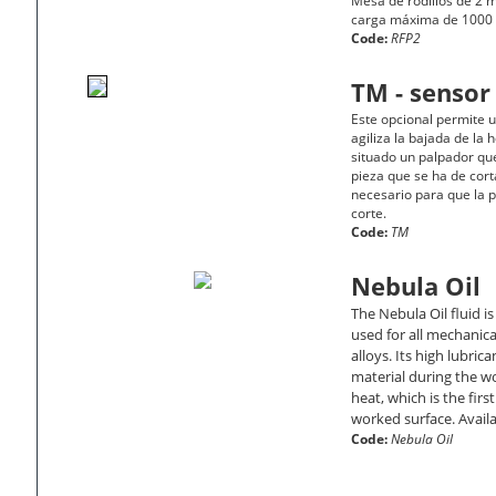
Mesa de rodillos de 2 m
carga máxima de 1000 
Code:
RFP2
TM - sensor
Este opcional permite u
agiliza la bajada de la 
situado un palpador que
pieza que se ha de cort
necesario para que la p
corte.
Code:
TM
Nebula Oil
The Nebula Oil fluid i
used for all mechanica
alloys. Its high lubric
material during the w
heat, which is the firs
worked surface. Availa
Code:
Nebula Oil