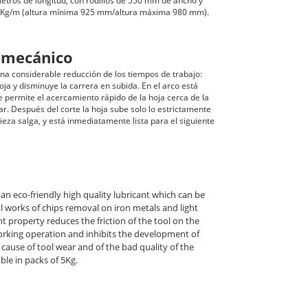
etros de longitud, con rodillos de 550 mm de ancho y
Kg/m (altura mínima 925 mm/altura máxima 980 mm).
 mecánico
na considerable reducción de los tiempos de trabajo:
hoja y disminuye la carrera en subida. En el arco está
 permite el acercamiento rápido de la hoja cerca de la
ar. Después del corte la hoja sube solo lo estrictamente
ieza salga, y está inmediatamente lista para el siguiente
s an eco-friendly high quality lubricant which can be
l works of chips removal on iron metals and light
ant property reduces the friction of the tool on the
orking operation and inhibits the development of
t cause of tool wear and of the bad quality of the
ble in packs of 5Kg.