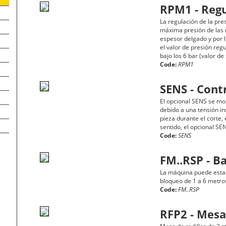
RPM1 - Reg
La regulación de la pre
máxima presión de las 
espesor delgado y por 
el valor de presión reg
bajo los 6 bar (valor de
Code:
RPM1
SENS - Contr
El opcional SENS se mon
debido a una tensión in
pieza durante el corte,
sentido, el opcional SEN
Code:
SENS
FM..RSP - B
La máquina puede estar
bloqueo de 1 a 6 metro
Code:
FM..RSP
RFP2 - Mesa