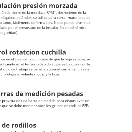
ulación presión morzada
sión de cierre de la mordaza RPM1, decreciente de la
máquinas estándar, se utiliza para cortar materiales de
lo tanto, fácilmente deformables. No se puede disminuir
ulado por el presostato de la instalación oleodinámica
 seguridad).
ol rotatcion cuchilla
ta en el volante loco.En caso de que la hoja se colapse
suficiente en el tensor o debido a que se bloquee con la
 el ciclo de trabajo se pararía automáticamente. En este
S protege el volante motriz y la hoja.
arras de medición pesadas
 provista de una barra de medida para dispositivos de
s que se debe montar sobre los grupos de rodillos RFP.
 de rodillos