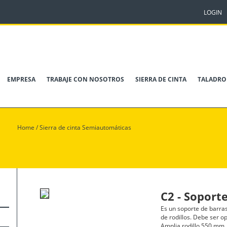
LOGIN
EMPRESA
TRABAJE CON NOSOTROS
SIERRA DE CINTA
TALADRO
Home
/
Sierra de cinta Semiautomáticas
C2 - Soport
Es un soporte de barras
de rodillos. Debe ser o
Amplia rodillo 550 mm,