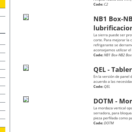
Code:
C2
NB1 Box-NB2
lubrificacio
La sierra puede ser prov
corte. Para mejorar la c
refrigerante se derrame
aconsejamos utilizar el
Code:
NB1 Box-NB2 Box
QEL - Tabler
En la versión de panel d
acuerdo a las necesidad
Code:
QEL
DOTM - Morz
La mordaza vertical op
serradora, para bloquea
pieza perfilada como p
Code:
DOTM