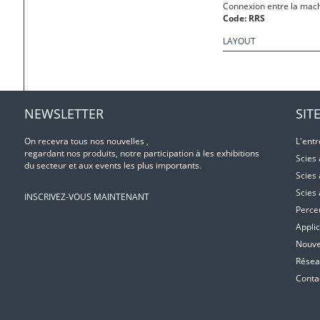
Connexion entre la mach
Code:
RRS
LAYOUT
NEWSLETTER
SIT
On recevra tous nos nouvelles ,
L'entr
regardant nos produits, notre participation à les exhibitions
Scies
du secteur et aux events les plus importants.
Scies
Scies
INSCRIVEZ-VOUS MAINTENANT
Perce
Applic
Nouvel
Résea
Conta