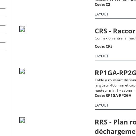
Code:
C2
LAYOUT
CRS - Racco
Connexion entre la mach
Code:
CRS
LAYOUT
RP1GA-RP2
Table à rouleaux dispon
largueur 400 mm et cap
hauteur min. h=835mm.
Code:
RP1GA-RP2GA
LAYOUT
RRS - Plan r
déchargeme