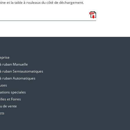
ine et la table à rouleaux du côté de déchargement.
E
eprise
 à ruban Manuelle
 à ruban Semiautomatiques
 à ruban Automatiques
uses
ations speciales
les et Foires
u de vente
cts