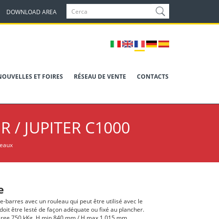
DOWNLOAD AREA
NOUVELLES ET FOIRES
RÉSEAU DE VENTE
CONTACTS
R / JUPITER C1000
leaux
e
rte-barres avec un rouleau qui peut être utilisé avec le
 doit être lesté de façon adéquate ou fixé au plancher.
rge 750 kKg, H min 840 mm / H max 1.015 mm.