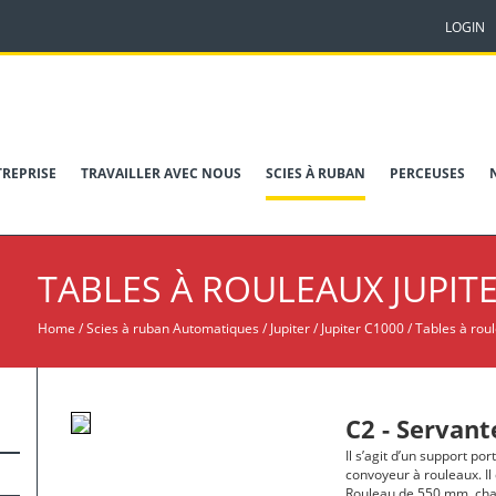
LOGIN
TREPRISE
TRAVAILLER AVEC NOUS
SCIES À RUBAN
PERCEUSES
TABLES À ROULEAUX
JUPITE
Home
/
Scies à ruban Automatiques
/
Jupiter / Jupiter C1000
/
Tables à rou
C2 - Servant
Il s’agit d’un support po
convoyeur à rouleaux. Il
Rouleau de 550 mm, cha