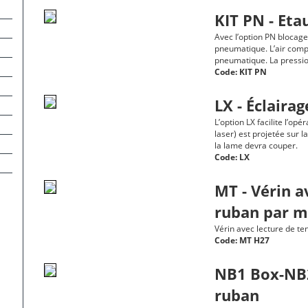
KIT PN - Et
Avec l’option PN blocage
pneumatique. L’air compr
pneumatique. La pressio
Code:
KIT PN
LX - Éclaira
L’option LX facilite l’o
laser) est projetée sur 
la lame devra couper.
Code:
LX
MT - Vérin a
ruban par 
Vérin avec lecture de t
Code:
MT H27
NB1 Box-NB2
ruban