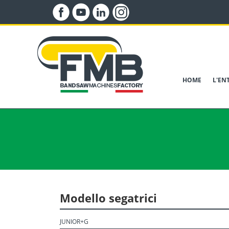
HOME
L'EN
Modello segatrici
JUNIOR+G