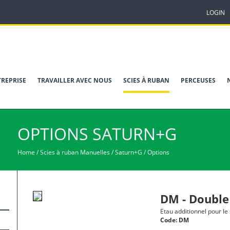
LOGIN
TREPRISE
TRAVAILLER AVEC NOUS
SCIES À RUBAN
PERCEUSES
OPTIONS
SATURN+G
Home
/
Scies à ruban Manuelles
/
Saturn+G
/
Options
DM - Double
Etau additionnel pour le
Code:
DM