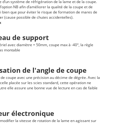
e d’un système de réfrigération de la lame et de la coupe.
’option NB afin d’améliorer la qualité de la coupe et de
ssi bien que pour éviter le risque de formation de mares de
her (cause possible de chutes accidentelles).
x
leau de support
riel avec diamètre = 50mm, coupe max à -40°, la règle
pas montable
isation de l'angle de coupe
e de coupe avec une précision au décime de dégrée. Avec la
lle placée sur les scies standard, cette opération ne
outre elle assure une bonne vue de lecture en cas de faible
eur électronique
 modifier la vitesse de rotation de la lame en agissant sur
.