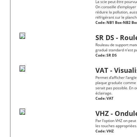
La scie peut être pourvu
On conseille d’employer l
réduire la pollution, au
réfrigérant sur le planc
Code:
NB1 Box-NB2 Bo
SR DS - Rou
Rouleau de support maté
gradué standard n'est 
Code:
SR DS
VAT - Visual
Permet d’afficher l’angl
plaque graduée comme ce
serait pas possible. En 
éclairage.
Code:
VAT
VHZ - Ondul
Par l’option VHZ on peut
les touches appropriées
Code:
VHZ