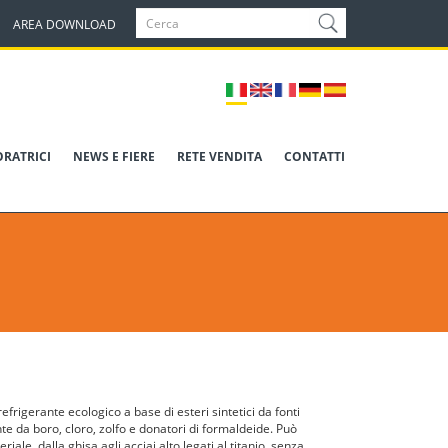
AREA DOWNLOAD
ORATRICI
NEWS E FIERE
RETE VENDITA
CONTATTI
refrigerante ecologico a base di esteri sintetici da fonti
nte da boro, cloro, zolfo e donatori di formaldeide. Può
riale, dalla ghisa agli acciai alto legati al titanio, senza