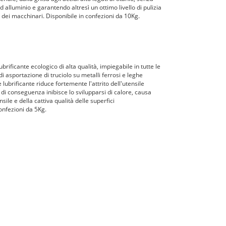
 alluminio e garantendo altresì un ottimo livello di pulizia
e dei macchinari. Disponibile in confezioni da 10Kg.
lubrificante ecologico di alta qualità, impiegabile in tutte le
i asportazione di truciolo su metalli ferrosi e leghe
 lubrificante riduce fortemente l'attrito dell'utensile
 di conseguenza inibisce lo svilupparsi di calore, causa
sile e della cattiva qualità delle superfici
confezioni da 5Kg.