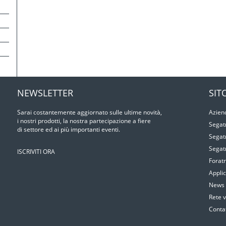
NEWSLETTER
SIT
Sarai costantemente aggiornato sulle ultime novità,
Azien
i nostri prodotti, la nostra partecipazione a ﬁere
Segat
di settore ed ai più importanti eventi.
Segat
Segat
ISCRIVITI ORA
Foratr
Applic
News 
Rete 
Contat