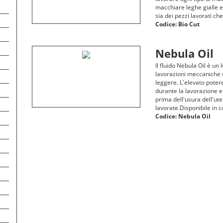
macchiare leghe gialle ed
sia dei pezzi lavorati ch
Codice:
Bio Cut
Nebula Oil
Il fluido Nebula Oil è un 
lavorazioni meccaniche d
leggere. L'elevato potere
durante la lavorazione e
prima dell'usura dell'uten
lavorate.Disponibile in 
Codice:
Nebula Oil