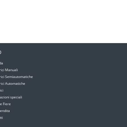
O
da
rici Manuali
rici Semiautomatiche
rici Automatiche
ici
azioni speciali
e Fiere
vendita
ti