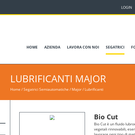
LOGIN
HOME
AZIENDA
LAVORA CON NOI
SEGATRICI
F
LUBRIFICANTI
MAJOR
Home
/
Segatrici Semiautomatiche
/
Major
/
Lubrificanti
Bio Cut
Bio Cut è un fluido lubro
vegetali rinnovabili, ese
lavorare ogni tipo di mate