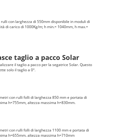
 6 rulli con larghezza di 550mm disponibile in moduli di
ità di carico di 1000Kg/m; h min.= 1040mm, h max.=
sce taglio a pacco Solar
lizzare il taglio a pacco per la segatrice Solar. Questo
e solo il taglio a 0°.
metri con rulli folli di larghezza 850 mm e portata di
minima h=755mm, altezza massima h=830mm.
metri con rulli folli di larghezza 1100 mm e portata di
minima h=655mm, altezza massima h=710mm