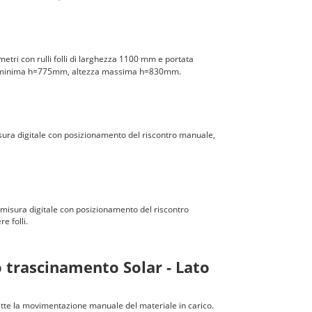
metri con rulli folli di larghezza 1100 mm e portata
 minima h=775mm, altezza massima h=830mm.
isura digitale con posizionamento del riscontro manuale,
a misura digitale con posizionamento del riscontro
e folli.
o trascinamento Solar - Lato
ette la movimentazione manuale del materiale in carico.