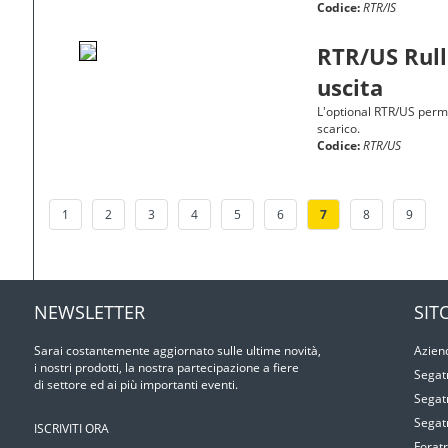
Codice:
RTR/IS
RTR/US Rull
uscita
L'optional RTR/US perm
scarico.
Codice:
RTR/US
1
2
3
4
5
6
7
8
9
NEWSLETTER
SIT
Sarai costantemente aggiornato sulle ultime novità,
Azien
i nostri prodotti, la nostra partecipazione a ﬁere
Segat
di settore ed ai più importanti eventi.
Segat
Segat
ISCRIVITI ORA
Foratr