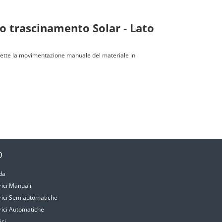
o trascinamento Solar - Lato
ette la movimentazione manuale del materiale in
O
da
rici Manuali
rici Semiautomatiche
rici Automatiche
ici