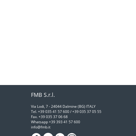
FMB S.r.l.
Via Lodi, 7 - 24044 Dalmine (BG) ITALY
Tel. +39 035 41 57 600 / +39 035 37 05 55
Fax. +39 035 37 06 68
Whatsapp +39 393 41 57 600
info@fmb.it