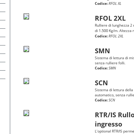
Codice:
RFOL XL
RFOL 2XL
Rulliere di lunghezza 2 
1.500
di
Kg/m. Altezza
Codice:
RFOL 2XL
SMN
Sistema di lettura di m
senza rulliere folli.
Codice:
SMN
SCN
Sistema di lettura dell
automatico, senza rullier
Codice:
SCN
RTR/IS Rull
ingresso
L'optional RTR/IS perm