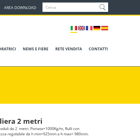
AREA DOWNLOAD
ORATRICI
NEWS E FIERE
RETE VENDITA
CONTATTI
liera 2 metri
 moduli da 2 metri. Portata=1000Kg/m, Rulli con
ezza regolabile da h min=925mm a h max= 980mm.