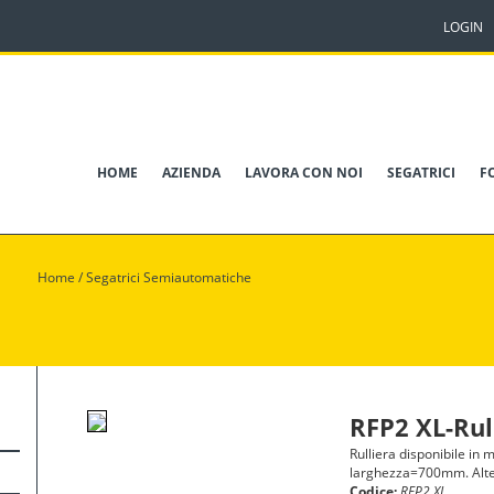
LOGIN
HOME
AZIENDA
LAVORA CON NOI
SEGATRICI
F
Home
/
Segatrici Semiautomatiche
RFP2 XL-Rul
Rulliera disponibile in
larghezza=700mm. Alt
Codice:
RFP2 XL